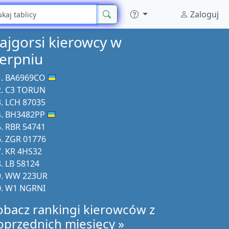
Zaloguj
ajgorsi kierowcy w
ierpniu
BA6969CO
C3 TORUN
LCH 87035
BH3482PP
RBR 54741
ZGR 01776
KR 4HS32
LB 58124
WW 223UR
W1 NGRNI
obacz rankingi kierowców z
oprzednich miesięcy »