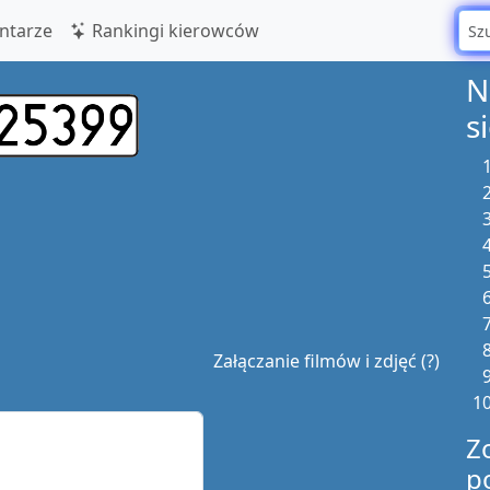
tarze
Rankingi kierowców
N
s
Załączanie filmów i zdjęć (?)
Z
p